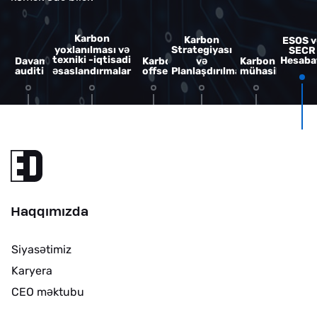
Karbon
Karbon
ESOS v
ə
yoxlanılması v
Strategiyası
SECR
texniki -iqtisadi
ə
Hesaba
Davamlılıq
Karbon
v
Karbon
ə
auditi
saslandırmalar
offset
Planlaşdırılması
mühasibatlığı
Haqqımızda
Siyas
timiz
ə
Karyera
CEO m
ktubu
ə