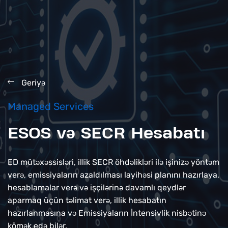
Geriy
ə
Managed Services
ESOS v
ə
SECR Hesabatı
ED müt
x
ssisl
ri, illik SECR öhd
likl
ri il
işiniz
yönt
m
ə
ə
ə
ə
ə
ə
ə
ə
ver
, emissiyaların azaldılması layih
si planını hazırlaya,
ə
ə
hesablamalar ver
v
işçil
rin
davamlı qeydl
r
ə
ə
ə
ə
ə
aparmaq üçün t
limat ver
, illik hesabatın
ə
ə
hazırlanmasına v
Emissiyaların İntensivlik nisb
tin
ə
ə
ə
köm
k ed
bil
r.
ə
ə
ə