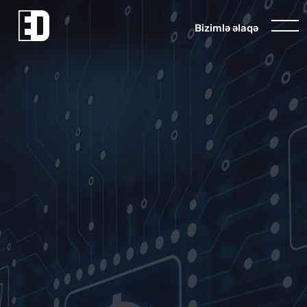
Biziml
ə
ə
laq
ə