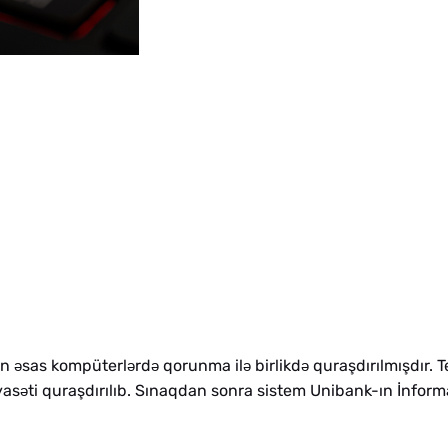
n
sas kompüterl
rd
qorunma il
birlikd
quraşdırılmışdır. T
ə
ə
ə
ə
ə
yas
ti quraşdırılıb. Sınaqdan sonra sistem Unibank-ın İnfor
ə