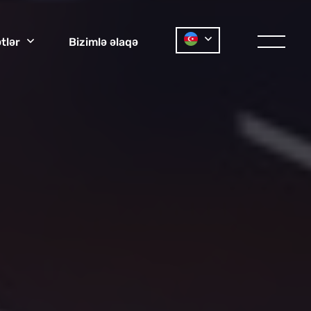
tl
r
Biziml
laq
ə
ə
ə
ə
ə