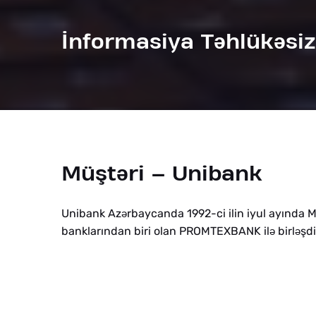
İnformasiya T
ə
hlük
ə
siz
Müşt
ə
ri
– Unibank
Unibank Az
rbaycanda 1992-ci ilin iyul ayında M
ə
banklarından biri olan PROMTEXBANK il
birl
şd
ə
ə