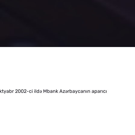
oktyabr 2002-ci ild
Mbank Az
rbaycanın aparıcı
ə
ə