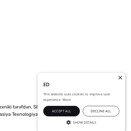
×
ED
This website uses cookies to improve user
experience.
More
exniki t
r
fd
n, SEP 12 üçün Firewall
ə
ə
ə
ACCEPT ALL
DECLINE ALL
masiya Texnologiyaları Departamentin
verilib.
ə
SHOW DETAILS