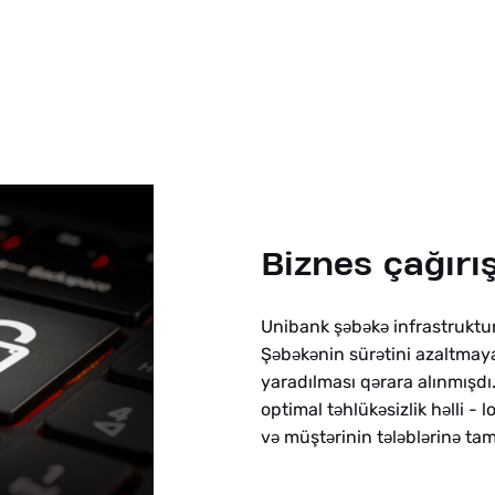
Biznes çağırış
Unibank ş
b
k
infrastruktur
ə
ə
ə
Ş
b
k
nin sür
tini azaltmay
ə
ə
ə
ə
yaradılması q
rara alınmışdı
ə
optimal t
hlük
sizlik h
lli - l
ə
ə
ə
v
müşt
rinin t
l
bl
rin
tam
ə
ə
ə
ə
ə
ə