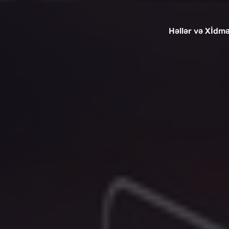
H
ll
r v
Xİdm
ə
ə
ə