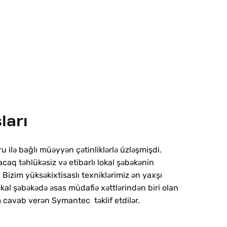
ları
u il
bağlı mü
yy
n ç
tinlikl
rl
üzl
şmişdi.
ə
ə
ə
ə
ə
ə
ə
acaq t
hlük
siz v
etibarlı lokal ş
b
k
nin
ə
ə
ə
ə
ə
ə
. Bizim yüks
kixtisaslı texnikl
rimiz
n yaxşı
ə
ə
ə
okal ş
b
k
d
sas müdafi
x
ttl
rind
n biri olan
ə
ə
ə
ə
ə
ə
ə
ə
ə
 cavab ver
n Symantec t
klif etdil
r.
ə
ə
ə