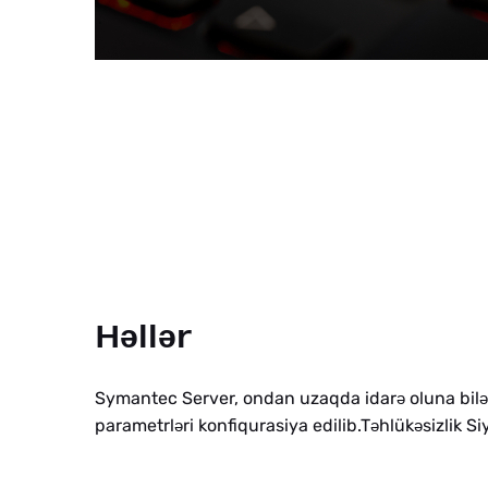
H
ə
ll
ə
r
Symantec Server, ondan uzaqda idar
oluna bil
ə
ə
parametrl
ri konfiqurasiya edilib.T
hlük
sizlik Si
ə
ə
ə