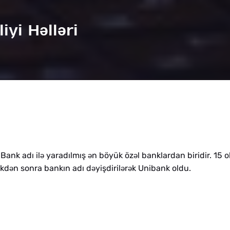
liyi H
ə
ll
ə
ri
Bank adı il
yaradılmış
n böyük öz
l banklardan biridir. 15 
ə
ə
ə
ikd
n sonra bankın adı d
yişdiril
r
k Unibank oldu.
ə
ə
ə
ə